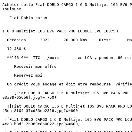
Acheter cette Fiat DOBLO CARGO 1.6 D Multijet 105 BV6 PACK PRO LOUNGE 3PL 10375HT Diesel au prix de 12450€ à Albi, Montauban, Castres, Cahors, Carcassonne et Toulouse.               

   Fiat Doblo cargo 
==================

1.6 D Multijet 105 BV6 PACK PRO LOUNGE 3PL 10375HT

  Occasion      2022      70 900 kms     Diesel      Manuelle 

  12 450 €   

  **146 €**  TTC   /mois        en LOA , pendant 60 mois, hors assurance facultative  

     Recevoir mon offre 

     Réservez moi 

  Un crédit vous engage et doit être remboursé. Vérifiez vos capacités de remboursement avant de vous engager. 

    ![Fiat DOBLO CARGO 1.6 D Multijet 105 BV6 PACK PRO LOUNGE 3PL 10375HT](https://www.sndiffusion.fr/photos/evialog_photos/logvo/16/1776/92/f84c334b-58a2-444e-9ebf-e3a887656b6f.jpg?w=750)  

  ![Fiat DOBLO CARGO 1.6 D Multijet 105 BV6 PACK PRO LOUNGE 3PL 10375HT - Photo 2](https://www.sndiffusion.fr/photos/evialog_photos/logvo/16/1776/92/b1d8e53b-6a2e-45ea-8f04-37cd83eb2316.jpg?w=600)  

 ![Fiat DOBLO CARGO 1.6 D Multijet 105 BV6 PACK PRO LOUNGE 3PL 10375HT - Photo 3](https://www.sndiffusion.fr/photos/evialog_photos/logvo/16/1776/92/e94356ca-346c-4cc8-b8d3-2b969c8a0022.jpg?w=600)  

 ![Fiat DOBLO CARGO 1.6 D Multijet 105 BV6 PACK PRO LOUNGE 3PL 10375HT - Photo 4](https://www.sndiffusion.fr/photos/evialog_photos/logvo/16/1776/92/246bf1a9-f022-43ed-868b-33ec741c829a.jpg?w=600)  

 ![Fiat DOBLO CARGO 1.6 D Multijet 105 BV6 PACK PRO LOUNGE 3PL 10375HT - Photo 5](https://www.sndiffusion.fr/photos/evialog_photos/logvo/16/1776/92/50554a67-86e3-46f4-b7f5-c4ba15278d7c.jpg?w=600)  +25 photos 

        /  

      ![]() 

 ![]() 

 ![]() 

   ![Photo 1]() 

       ![]()   

   Occasion      2022      70 900 kms     Diesel      Manuelle 

  Caractéristiques
----------------

     Partager   

Année

2022

Kilométrage

70 900 km

Énergie

Diesel

Boîte de vitesses

Manuelle

Puissance

105 ch / 5 cv fiscaux

Portes

2

Places

3

Cylindrée

1598 cm³

Couleur extérieure

Blanc

Couleur intérieure

Gris foncé

Sellerie

Tissu

1ère immatriculation

31/03/2022

Référence

56788

  Points forts
------------

     Climatisation Automatique     Régulateur de vitesse    + 21 autres  

     Consommation et émissions
-------------------------

Mixte

5,1 L/100km

Urbain

6,3 L/100km

Extra-urbain

4,4 L/100km

      D   

CO₂

152 g/km

   ![Crit'Air 2](https://www.sndiffusion.fr/images/critair/vignette-critair-2.png)Crit'Air

2

    Équipements
-----------

  ### Équipements de série (23)

    3 Places 

   ABS 

   AUX 

   Airbag 

   Alimentation 12V 

   Bluetooth 

   Capteur de température externe 

   Climatisation 

   Cloison de Séparation 

   ESP 

   Enjoliveurs Complets 

   Fermeture centralisée 

   Ordinateur de bord 

   Peinture Intégrale 

   Phares réglables en hauteur 

   Porte latérale droite 

   Radar arrière 

   Régulateur de vitesse 

   Rétroviseurs électriques et dégivrants 

   TVA Récupérable 

   USB 

   Vitres électriques 

   Volant Multifonctions 

        Le mot du vendeur > “ Découvrez cette **Fiat Doblo Cargo 1.6 D Multijet 105** en version Pack Pro Lounge, idéale pour les professionnels à la recherche d'un utilitaire fiable et bien équipé. Avec seulement **70 900 km** au compteur et une garantie de **1 an ou 10 000 km**, ce véhicule d'occasion reste en excellent état. Profitez d'un **moteur diesel économique** (5,1 L/100 km en mixte) et d'un **classement Crit'Air 2**, tout en bénéficiant de la TVA récupérable pour les profession