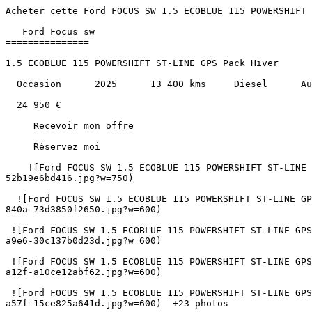
Acheter cette Ford FOCUS SW 1.5 ECOBLUE 115 POWERSHIFT ST-LINE GPS Pack Hiver Diesel au prix de 24950€ à Albi, Montauban, Castres, Cahors, Carcassonne et Toulouse.               

   Ford Focus sw 
===============

1.5 ECOBLUE 115 POWERSHIFT ST-LINE GPS Pack Hiver

  Occasion      2025      13 400 kms     Diesel      Automatique 

  24 950 €   

     Recevoir mon offre 

     Réservez moi 

    ![Ford FOCUS SW 1.5 ECOBLUE 115 POWERSHIFT ST-LINE GPS Pack Hiver](https://www.sndiffusion.fr/photos/evialog_photos/logvo/15/1778/57/0ae22286-4602-4508-aee1-52b19e6bd416.jpg?w=750)  

  ![Ford FOCUS SW 1.5 ECOBLUE 115 POWERSHIFT ST-LINE GPS Pack Hiver - Photo 2](https://www.sndiffusion.fr/photos/evialog_photos/logvo/15/1778/57/81931ff0-8c82-4935-840a-73d3850f2650.jpg?w=600)  

 ![Ford FOCUS SW 1.5 ECOBLUE 115 POWERSHIFT ST-LINE GPS Pack Hiver - Photo 3](https://www.sndiffusion.fr/photos/evialog_photos/logvo/15/1778/57/286010f7-64cc-40fc-a9e6-30c137b0d23d.jpg?w=600)  

 ![Ford FOCUS SW 1.5 ECOBLUE 115 POWERSHIFT ST-LINE GPS Pack Hiver - Photo 4](https://www.sndiffusion.fr/photos/evialog_photos/logvo/15/1778/57/0994f658-5989-41f5-a12f-a10ce12abf62.jpg?w=600)  

 ![Ford FOCUS SW 1.5 ECOBLUE 115 POWERSHIFT ST-LINE GPS Pack Hiver - Photo 5](https://www.sndiffusion.fr/photos/evialog_photos/logvo/15/1778/57/64843c01-8b4a-4b3e-a57f-15ce825a641d.jpg?w=600)  +23 photos 

        /  

      ![]() 

 ![]() 

 ![]() 

   ![Photo 1]() 

       ![]()   

   Occasion      2025      13 400 kms     Diesel      Automatique 

  Caractéristiques
----------------

     Partager   

Année

2025

Kilométrage

13 400 km

Énergie

Diesel

Boîte de vitesses

Automatique

Puissance

115 ch / 6 cv fiscaux

Places

5

Cylindrée

1499 cm³

Couleur extérieure

Bleu azur

Sellerie

Tissu

1ère immatriculation

22/04/2025

Référence

54506

  Points forts
------------

     Sièges chauffants     Climatisation Automatique     Jantes Alu     Régulateur de vitesse    + 27 autres  

     Consommation et émissions
-------------------------

        C   

CO₂

140 g/km

   ![Crit'Air 2](https://www.sndiffusion.fr/images/critair/vignette-critair-2.png)Crit'Air

2

    Équipements
-----------

  ### Équipements de série (31)

    Apple CarPlay- Android Auto 

   Barres de Toit Noires 

   Capteur de pression des pneus - 

   Capteurs de stationnement AV et AR 

   Carrosserie ST-Line 

   Climatisation automatique à deux zones 

   Contrôle électronique de la stabilité (ESP) 

   Démarrage Mains Libres 

   Essuie-glace avec capteur de pluie 

   Feux de jour à DEL 

   Frein de stationnement électrique (EPB) 

   Freinage après collision 

   Freins antiblocage (ABS) 

   Isofix Smart 

   Jantes Alu 17" Anthracites 

   Lane Keeping Assist 

   Levier de vitesses en aluminium avec inscription noire 

   MyKey 

   Navigateur SYNC 4 avec écran tactile 13.2" 

   Pare-soleil conducteur et passager avec miroir de courtoisie 

   Phares FULL LED 

   Phares antibrouillard avant à DEL avec fonction de virage 

   Piéton et Détection du cycliste 

   Pre-Collision Assist (système de freinage d'urgence) 

   Régulateur de vitesse avec limiteur de vitesse 

   Rétroviseur intérieur Jour / nuit 

   Rétroviseurs extérieurs électriques et chauffants 

   Sièges AV Chauffants 

   Sélection mode de conduite 

   Vitres électriques avant et arrière 

   voeu 

        Le mo