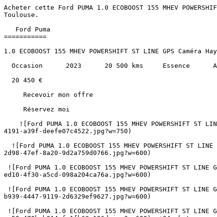
Acheter cette Ford PUMA 1.0 ECOBOOST 155 MHEV POWERSHIFT ST LINE GPS Caméra Hayon JA 17" Essence au prix de 20450€ à Albi, Montauban, Castres, Cahors, Carcassonne et Toulouse.               

   Ford Puma 
===========

1.0 ECOBOOST 155 MHEV POWERSHIFT ST LINE GPS Caméra Hayon JA 17"

  Occasion      2023      20 500 kms     Essence      Automatique 

  20 450 €   

     Recevoir mon offre 

     Réservez moi 

    ![Ford PUMA 1.0 ECOBOOST 155 MHEV POWERSHIFT ST LINE GPS Caméra Hayon JA 17"](https://www.sndiffusion.fr/photos/evialog_photos/logvo/15/1768/92/647154fe-7f30-4191-a39f-deefe07c4522.jpg?w=750)  

  ![Ford PUMA 1.0 ECOBOOST 155 MHEV POWERSHIFT ST LINE GPS Caméra Hayon JA 17" - Photo 2](https://www.sndiffusion.fr/photos/evialog_photos/logvo/15/1768/92/c172e5c7-2d98-47ef-8a20-9d2a759d0766.jpg?w=600)  

 ![Ford PUMA 1.0 ECOBOOST 155 MHEV POWERSHIFT ST LINE GPS Caméra Hayon JA 17" - Photo 3](https://www.sndiffusion.fr/photos/evialog_photos/logvo/15/1768/92/17b08297-ed10-4f30-a5cd-098a204ca76a.jpg?w=600)  

 ![Ford PUMA 1.0 ECOBOOST 155 MHEV POWERSHIFT ST LINE GPS Caméra Hayon JA 17" - Photo 4](https://www.sndiffusion.fr/photos/evialog_photos/logvo/15/1768/92/d0dc1a9b-b939-4447-9119-2d6329ef9627.jpg?w=600)  

 ![Ford PUMA 1.0 ECOBOOST 155 MHEV POWERSHIFT ST LINE GPS Caméra Hayon JA 17" - Photo 5](https://www.sndiffusion.fr/photos/evialog_photos/logvo/15/1768/92/097f23b7-ac59-470b-b014-fc1fb62a196d.jpg?w=600)  +24 photos 

        /  

      ![]() 

 ![]() 

 ![]() 

   ![Photo 1]() 

       ![]()   

   Occasion      2023      20 500 kms     Essence      Automatique 

  Caractéristiques
----------------

     Partager   

Année

2023

Kilométrage

20 500 km

Énergie

Essence

Boîte de vitesses

Automatique

Puissance

155 ch / 8 cv fiscaux

Portes

5

Places

5

Cylindrée

999 cm³

Couleur extérieure

Noir obsidien métal

Couleur intérieure

Noir

Sellerie

Tissu

1ère immatriculation

21/12/2023

Référence

50297

  Points forts
------------

     Hayon motorisé     Sièges chauffants     Climatisation Automatique     Jantes Alu     Apple Carplay / Android Auto     Régulateur de vitesse     Caméra de recul    + 29 autres  

     Consommation et émissions
-------------------------

        C   

CO₂

128 g/km

   ![Crit'Air 1](https://www.sndiffusion.fr/images/critair/vignette-critair-1.png)Crit'Air

1

    Équipements
-----------

  ### Équipements de série (36)

    5 Modes de conduite sélectionnables 

   Aide au démarrage en côte 

   Aide au maintien dans la voie 

   Air conditionné automatique 

   Alerte de franchissement involontaire de ligne 

   Allumage automatique des feux et Détecteur de pluie 

   Badge ST-Line 

   Becquet Sport 

   Bouton de démarrage Ford Power 

   Caméra de Recul 

   Chargement Smartphone à Induction 

   Combiné d'instrumentation numérique 12.3'' avec Ecomode 

   Eclairage d'ambiance intérieur 

   Hayon Motorisé 

   Jantes alliage 17" Black Machined 

   Kit carrosserie ST-Line 

   Levier de vitesses Sensico# avec insert aluminium 

   Limiteur de vitesse intelligent 

   Pack Confort 

   Pack Nav sur Ecran Tactile compatible AppLink- Apple CarPlay et Android auto 

   Pare Brise Chauffant 

   Plaques de seuil de porte avant ST-Line 

   Pédalier aluminium 

   Radar AV et AR 

   Régulateur de vitesse 

   Rétroviseur intéri