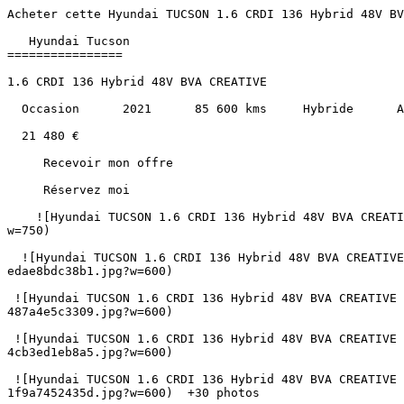
Acheter cette Hyundai TUCSON 1.6 CRDI 136 Hybrid 48V BVA CREATIVE Hybride au prix de 21480€ à Albi, Montauban, Castres, Cahors, Carcassonne et Toulouse.               

   Hyundai Tucson 
================

1.6 CRDI 136 Hybrid 48V BVA CREATIVE

  Occasion      2021      85 600 kms     Hybride      Automatique 

  21 480 €   

     Recevoir mon offre 

     Réservez moi 

    ![Hyundai TUCSON 1.6 CRDI 136 Hybrid 48V BVA CREATIVE](https://www.sndiffusion.fr/photos/evialog_photos/logvo/15/1780/04/13a2f441-5365-415f-8709-4bae7369006e.jpg?w=750)  

  ![Hyundai TUCSON 1.6 CRDI 136 Hybrid 48V BVA CREATIVE - Photo 2](https://www.sndiffusion.fr/photos/evialog_photos/logvo/15/1780/04/518e1007-109f-493c-bf19-edae8bdc38b1.jpg?w=600)  

 ![Hyundai TUCSON 1.6 CRDI 136 Hybrid 48V BVA CREATIVE - Photo 3](https://www.sndiffusion.fr/photos/evialog_photos/logvo/15/1780/04/ed55d41a-40fd-4848-870a-487a4e5c3309.jpg?w=600)  

 ![Hyundai TUCSON 1.6 CRDI 136 Hybrid 48V BVA CREATIVE - Photo 4](https://www.sndiffusion.fr/photos/evialog_photos/logvo/15/1780/04/d02e830a-f6fc-4ba7-ae6c-4cb3ed1eb8a5.jpg?w=600)  

 ![Hyundai TUCSON 1.6 CRDI 136 Hybrid 48V BVA CREATIVE - Photo 5](https://www.sndiffusion.fr/photos/evialog_photos/logvo/15/1780/04/6c63a252-07cb-4b81-8a44-1f9a7452435d.jpg?w=600)  +30 photos 

        /  

      ![]() 

 ![]() 

 ![]() 

   ![Photo 1]() 

       ![]()   

   Occasion      2021      85 600 kms     Hybride      Automatique 

  Caractéristiques
----------------

     Partager   

Année

2021

Kilométrage

85 600 km

Énergie

Hybride

Boîte de vitesses

Automatique

Puissance

136 ch / 7 cv fiscaux

Places

5

Cylindrée

1598 cm³

Couleur extérieure

Dark night

Couleur intérieure

Anthracite

Sellerie

Tissu

1ère immatriculation

30/03/2021

Référence

58253

  Points forts
------------

     Sièges chauffants     Climatisation Automatique     Retroviseurs Rabattables Electriques     Régulateur de vitesse     Caméra de recul    + 24 autres  

     Consommation et émissions
-------------------------

        D   

CO₂

141 g/km

   ![Crit'Air 2](https://www.sndiffusion.fr/images/critair/vignette-critair-2.png)Crit'Air

2

    Équipements
-----------

  ### Équipements de série (29)

    ABS 

   Aide au stationnement AV &amp; AR 

   Bluelink 

   Bluetooth 

   Caméra de recul 

   Capteur de luminosité 

   Capteur de pluie 

   Chargeur Smartphone sans fil 

   Climatisation automatique 

   Clé intelligente 

   Cockpit digital 10.12po 

   Contour des fenêtres chromé 

   E-Call 

   ESP 

   Feux Full LED 

   Jantes Alu 18'' 

   Pack éclairage ambiant intérieur 

   Ports USB 

   Radio DAB 

   Rails de toit 

   Régulateur de vitesse 

   Rétroviseur intérieur électrochrome 

   Rétroviseurs électriques et rabattables 

   Siège conducteur réglable électriquement 

   Sièges AV chauffants 

   Système de Navigation avec écran 10.25po 

   Sélection du mode de conduite 

   VOEU 

   Vitres AR surteintées 

        Le mot du vendeur > “ Découvrez le Hyundai Tucson 1.6 CRDi 136 Hybrid 48V BVA Creative, un SUV hybride alliant robustesse et sobriété. Avec seulement 85 600 km au compteur, ce modèle de 2021 est idéal pour ceux qui recherchent une voiture fiable avec un excellent rapport qualité-prix.
> 
> Équipé d'une transmission automatique et d'un moteur de 136 chevaux, ce Tucson offre une conduite fluide et agréable. Son étiquette Crit'Air 2 et ses émissions de CO2 maîtrisées à 141 g/km en font un choix judicieux pour les trajets urbains et périurbains. Les sièges chauffants, la climatisation automatique et la caméra de recul ajoutent un confort et une