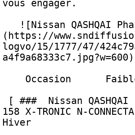
vous engager. 

   ![Nissan QASHQAI Phase 2]
(https://www.sndiffusio
logvo/15/1777/47/424c79
a4f9a68333c7.jpg?w=600) 
    Occasion      Faible Km    

 [ ###  Nissan QASHQAI Phase 2  NEW Mild Hybrid 
158 X-TRONIC N-CONNECTA
Hiver  
