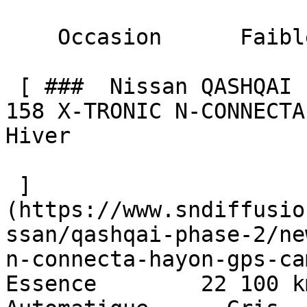
    Occasion      Faible Km    

 [ ###  Nissan QASHQAI Phase 2  NEW Mild Hybrid 
158 X-TRONIC N-CONNECTA
Hiver  

 ]
(https://www.sndiffusio
ssan/qashqai-phase-2/ne
n-connecta-hayon-gps-came
Essence        22 100 km    