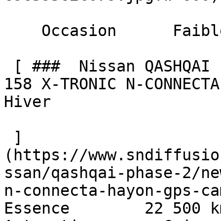
    Occasion      Faible Km    

 [ ###  Nissan QASHQAI Phase 2  NEW Mild Hybrid 
158 X-TRONIC N-CONNECTA
Hiver  

 ]
(https://www.sndiffusio
ssan/qashqai-phase-2/ne
n-connecta-hayon-gps-came
Essence        22 500 km    