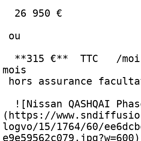
  26 950 €

 ou

  **315 €**  TTC   /mois      en LOA pendant 60 
mois

 hors assurance facultative  

  ![Nissan QASHQAI Phase 2]
(https://www.sndiffusio
logvo/15/1764/60/ee6dcb
e9e59562c079.jpg?w=600) 