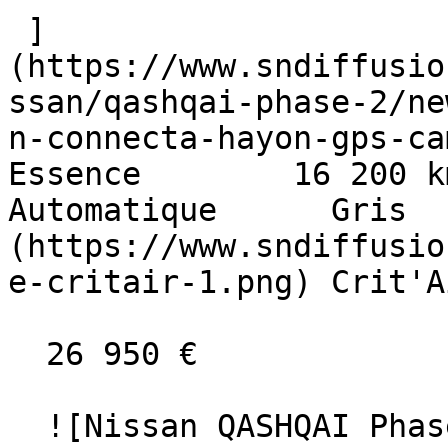
 ]
(https://www.sndiffusio
ssan/qashqai-phase-2/ne
n-connecta-hayon-gps-came
Essence        16 200 km    
Automatique      Gris  
(https://www.sndiffusio
e-critair-1.png) Crit'A
  26 950 €

  ![Nissan QASHQAI Phase 2]