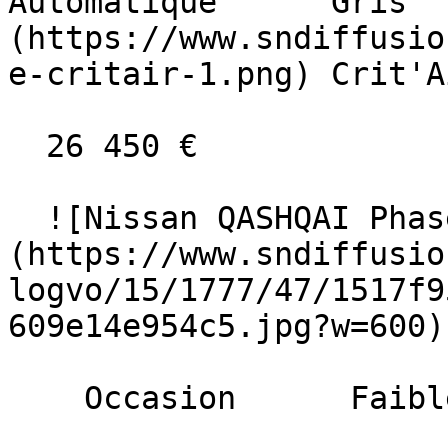
Automatique      Gris  
(https://www.sndiffusio
e-critair-1.png) Crit'A
  26 450 €

  ![Nissan QASHQAI Phase 2]
(https://www.sndiffusio
logvo/15/1777/47/1517f9
609e14e954c5.jpg?w=600) 
    Occasion      Faible Km    
