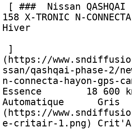
 [ ###  Nissan QASHQAI Phase 2  NEW Mild Hybrid 
158 X-TRONIC N-CONNECTA
Hiver  

 ]
(https://www.sndiffusio
ssan/qashqai-phase-2/ne
n-connecta-hayon-gps-came
Essence        18 600 km    
Automatique      Gris  
(https://www.sndiffusio
e-critair-1.png) Crit'A