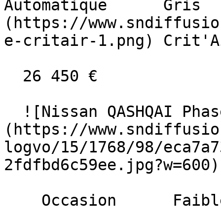
Automatique      Gris  
(https://www.sndiffusio
e-critair-1.png) Crit'A
  26 450 €

  ![Nissan QASHQAI Phase 2]
(https://www.sndiffusio
logvo/15/1768/98/eca7a7
2fdfbd6c59ee.jpg?w=600) 
    Occasion      Faible Km    
