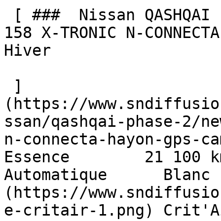
 [ ###  Nissan QASHQAI Phase 2  NEW Mild Hybrid 
158 X-TRONIC N-CONNECTA
Hiver  

 ]
(https://www.sndiffusio
ssan/qashqai-phase-2/ne
n-connecta-hayon-gps-came
Essence        21 100 km    
Automatique      Blanc 
(https://www.sndiffusio
e-critair-1.png) Crit'A