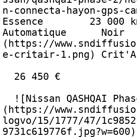
n-connecta-hayon-gps-came
Essence        23 000 km    
Automatique      Noir  
(https://www.sndiffusio
e-critair-1.png) Crit'A
  26 450 €

  ![Nissan QASHQAI Phase 2]
(https://www.sndiffusio
logvo/15/1777/47/1c9852
9731c619776f.jpg?w=600) 