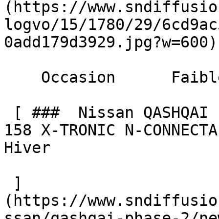
(https://www.sndiffusio
logvo/15/1780/29/6cd9ac
0add179d3929.jpg?w=600) 
    Occasion      Faible Km    

 [ ###  Nissan QASHQAI Phase 2  NEW Mild Hybrid 
158 X-TRONIC N-CONNECTA
Hiver  

 ]
(https://www.sndiffusio
ssan/qashqai-phase-2/ne