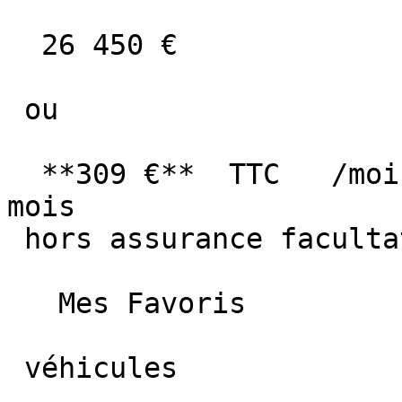
  26 450 €

 ou

  **309 €**  TTC   /mois      en LOA pendant 60 
mois

 hors assurance facultative  

   Mes Favoris

 véhicules
