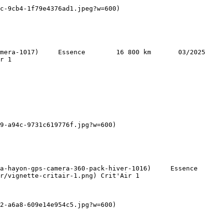
r 1   

r/vignette-critair-1.png) Crit'Air 1   
