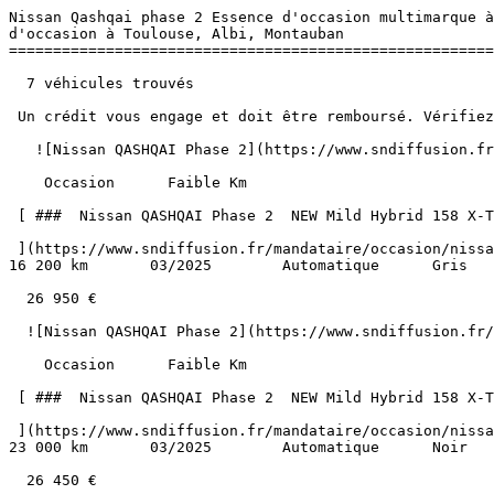
Nissan Qashqai phase 2 Essence d'occasion multimarque à
d'occasion à Toulouse, Albi, Montauban 

=======================================================
  7 véhicules trouvés

 Un crédit vous engage et doit être remboursé. Vérifiez vos capacités de remboursement avant de vous engager. 

   ![Nissan QASHQAI Phase 2](https://www.sndiffusion.fr/photos/evialog_photos/logvo/15/1777/47/424c79a7-67f8-4d4c-8d8d-a4f9a68333c7.jpg?w=600) 

    Occasion      Faible Km    

 [ ###  Nissan QASHQAI Phase 2  NEW Mild Hybrid 158 X-TRONIC N-CONNECTA Hayon GPS Caméra 360° Pack Hiver  

 ](https://www.sndiffusion.fr/mandataire/occasion/nissan/qashqai-phase-2/new-mild-hybrid-158-x-tronic-n-connecta-hayon-gps-camera-360-pack-hiver-1019)     Essence        
16 200 km       03/2025        Automatique      Gris   
  26 950 €

  ![Nissan QASHQAI Phase 2](https://www.sndiffusion.fr/photos/evialog_photos/logvo/15/1780/29/6cd9ac56-7d0a-4fae-89fd-0add179d3929.jpg?w=600) 

    Occasion      Faible Km    

 [ ###  Nissan QASHQAI Phase 2  NEW Mild Hybrid 158 X-TRONIC N-CONNECTA Hayon GPS Caméra 360° Pack Hiver  

 ](https://www.sndiffusion.fr/mandataire/occasion/nissan/qashqai-phase-2/new-mild-hybrid-158-x-tronic-n-connecta-hayon-gps-camera-360-pack-hiver-1018)     Essence        
23 000 km       03/2025        Automatique      Noir   
  26 450 €
