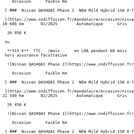
    Occasion      Faible Km    

 [ ###  Nissan QASHQAI Phase 2  NEW Mild Hybrid 158 X-TRONIC N-CONNECTA Hayon GPS Caméra 360° Pack Hiver  

 ](https://www.sndiffusion.fr/mandataire/occasion/nissan/qashqai-phase-2/new-mild-hybrid-158-x-tronic-n-connecta-hayon-gps-camera-360-pack-hiver-1015)     Essence        
18 600 km       01/2025        Automatique      Gris   
  26 950 €

 ou

  **315 €**  TTC   /mois      en LOA pendant 60 mois

 hors assurance facultative  

  ![Nissan QASHQAI Phase 2](https://www.sndiffusion.fr/photos/evialog_photos/logvo/15/1764/60/ee6dcbd4-794f-4fa4-a41a-e9e59562c079.jpg?w=600) 

    Occasion      Faible Km    

 [ ###  Nissan QASHQAI Phase 2  NEW Mild Hybrid 158 X-TRONIC N-CONNECTA Hayon GPS Caméra 360° Pack Hiver  

 ](https://www.sndiffusion.fr/mandataire/occasion/nissan/qashqai-phase-2/new-mild-hybrid-158-x-tronic-n-connecta-hayon-gps-camera-360-pack-hiver-218)     Essence        
22 500 km       02/2025        Automatique      Gris   
  26 450 €

  ![Nissan QASHQAI Phase 2](https://www.sndiffusion.fr/photos/evialog_photos/logvo/15/1768/98/eca7a733-6491-4b55-bbee-2fdfbd6c59ee.jpg?w=600) 

    Occasion      Faible Km    

 [ ###  Nissan QASHQAI Phase 2  NEW Mild Hybrid 158 X-TRONIC N-CONNECTA Hayon GPS Caméra 360° Pack Hiver  
