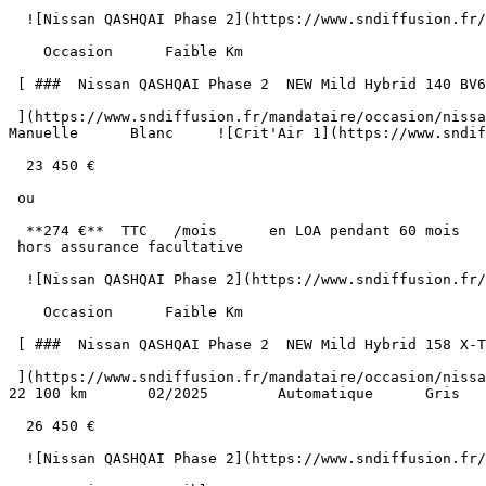
  ![Nissan QASHQAI Phase 2](https://www.sndiffusion.fr/photos/evialog_photos/logvo/15/1780/38/5bf5090f-fc26-4d2c-9cb4-1f79e4376ad1.jpeg?w=600) 

    Occasion      Faible Km    

 [ ###  Nissan QASHQAI Phase 2  NEW Mild Hybrid 140 BV6 CONNECT GPS Caméra  

 ](https://www.sndiffusion.fr/mandataire/occasion/nissan/qashqai-phase-2/new-mild-hybrid-140-bv6-connect-gps-camera-1017)     Essence        16 800 km       03/2025        
Manuelle      Blanc     ![Crit'Air 1](https://www.sndif
  23 450 €

 ou

  **274 €**  TTC   /mois      en LOA pendant 60 mois

 hors assurance facultative  

  ![Nissan QASHQAI Phase 2](https://www.sndiffusion.fr/photos/evialog_photos/logvo/15/1777/47/1c9852b1-1976-4db9-a94c-9731c619776f.jpg?w=600) 

    Occasion      Faible Km    

 [ ###  Nissan QASHQAI Phase 2  NEW Mild Hybrid 158 X-TRONIC N-CONNECTA Hayon GPS Caméra 360° Pack Hiver  

 ](https://www.sndiffusion.fr/mandataire/occasion/nissan/qashqai-phase-2/new-mild-hybrid-158-x-tronic-n-connecta-hayon-gps-camera-360-pack-hiver-1016)     Essence        
22 100 km       02/2025        Automatique      Gris   
  26 450 €

  ![Nissan QASHQAI Phase 2](https://www.sndiffusion.fr/photos/evialog_photos/logvo/15/1777/47/1517f957-1cb3-4c22-a6a8-609e14e954c5.jpg?w=600) 
