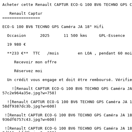
Acheter cette Renault CAPTUR ECO-G 100 BV6 TECHNO GPS Caméra JA 18" Hifi GPL-Essence au prix de 19980€ à Albi, Montauban, Castres, Cahors, Carcassonne et Toulouse.               

   Renault Captur 
================

ECO-G 100 BV6 TECHNO GPS Caméra JA 18" Hifi

  Occasion      2025      11 500 kms     GPL-Essence      Manuelle 

  19 980 €   

  **233 €**  TTC   /mois        en LOA , pendant 60 mois, hors assurance facultative  

     Recevoir mon offre 

     Réservez moi 

  Un crédit vous engage et doit être remboursé. Vérifiez vos capacités de remboursement avant de vous engager. 

    ![Renault CAPTUR ECO-G 100 BV6 TECHNO GPS Caméra JA 18" Hifi](https://www.sndiffusion.fr/photos/evialog_photos/logvo/15/1764/33/b1b445d9-841e-40e8-a94a-57c2e964a35e.jpg?w=750)  

  ![Renault CAPTUR ECO-G 100 BV6 TECHNO GPS Caméra JA 18" Hifi - Photo 2](https://www.sndiffusion.fr/photos/evialog_photos/logvo/15/1764/33/1fde5cfa-d2b7-467b-837d-58df9387dc3b.jpg?w=600)  

 ![Renault CAPTUR ECO-G 100 BV6 TECHNO GPS Caméra JA 18" Hifi - Photo 3](https://www.sndiffusion.fr/photos/evialog_photos/logvo/15/1764/33/1e23e5b4-3eb0-45cd-b42f-936df6757c43.jpg?w=600)  

 ![Renault CAPTUR ECO-G 100 BV6 TECHNO GPS Caméra JA 18" Hifi - Photo 4](https://www.sndiffusion.fr/photos/evialog_photos/logvo/15/1764/33/103fd6ad-9a12-417d-95f9-8d116eabfd0b.jpg?w=600)  

 ![Renault CAPTUR ECO-G 100 BV6 TECHNO GPS Caméra JA 18" Hifi - Photo 5](https://www.sndiffusion.fr/photos/evialog_photos/logvo/15/1764/33/26e81759-85c0-42d2-a5e6-f6493956b7d5.jpg?w=600)  +26 photos 

        /  

      ![]() 

 ![]() 

 ![]() 

   ![Photo 1]() 

       ![]()   

   Occasion      2025      11 500 kms     GPL-Essence      Manuelle 

  Caractéristiques
----------------

     Partager   

Année

2025

Kilométrage

11 500 km

Énergie

GPL-Essence

Boîte de vitesses

Manuelle

Puissance

100 ch / 5 cv fiscaux

Portes

5

Places

5

Cylindrée

999 cm³

Couleur extérieure

Gris cassiopee

Couleur intérieure

Noir

Sellerie

Cuir-tissus

1ère immatriculation

25/02/2025

Référence

49446

  Points forts
------------

     Climatisation Automatique     Son Hi-Fi     Jantes Alu     Retroviseurs Rabattables Electriques     Apple Carplay / Android Auto     Régulateur de vitesse     Caméra de recul    + 24 autres  

     Consommation et émissions
-------------------------

Urbain

5,4 L/100km

       B   

CO₂

119 g/km

   ![Crit'Air 1](https://www.sndiffusion.fr/images/critair/vignette-critair-1.png)Crit'Air

1

    Équipements
-----------

  ### Équipements de série (31)

    4 Vitres Électriques 

   ABS 

   Accoudoir Avant 

   Airbags 

   Anti Brouillards 

   Bluetooth 

   CLIM Auto 

   Caméra de Recul 

   Carte Mains Libres 

   Chargeur à Induction 

   Contrôle de Pression Pneus 

   ESP 

   Frein à Main Électrique 

   Hifi Harman Kardon 

   Jantes Alu 18" diamantées 

   OpenR link 10.4'' avec navigation et services Google et tableau de bord numérique 10" 

   Ordinateur de Bord 

   Pack Visibilité 

   Peinture Bi-Ton 

   Phares FULL LED 

   Radars de stationnement Avant et Arrière 

   Reconnaissance des panneaux de signalisation avec avertissement de vitesse 

   Renault MultiSense 

   Replication SmartPhone Apple Car Play Android Auto 

   Régulateur et Limiteur de Vitesse 

   Rétros Électriques Rabattables 

   Siège Regl. Hteur 

   Tableau de bord numérique 