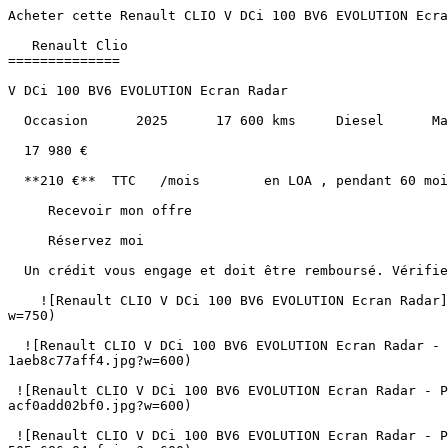
Acheter cette Renault CLIO V DCi 100 BV6 EVOLUTION Ecran Radar Diesel au prix de 17980€ à Albi, Montauban, Castres, Cahors, Carcassonne et Toulouse.               

   Renault Clio 
==============

V DCi 100 BV6 EVOLUTION Ecran Radar

  Occasion      2025      17 600 kms     Diesel      Manuelle 

  17 980 €   

  **210 €**  TTC   /mois        en LOA , pendant 60 mois, hors assurance facultative  

     Recevoir mon offre 

     Réservez moi 

  Un crédit vous engage et doit être remboursé. Vérifiez vos capacités de remboursement avant de vous engager. 

    ![Renault CLIO V DCi 100 BV6 EVOLUTION Ecran Radar](https://www.sndiffusion.fr/photos/evialog_photos/logvo/15/1770/88/eb6d10cf-cc40-4c34-a2ab-c3d93ef67fa1.jpg?w=750)  

  ![Renault CLIO V DCi 100 BV6 EVOLUTION Ecran Radar - Photo 2](https://www.sndiffusion.fr/photos/evialog_photos/logvo/15/1770/88/3bc169c1-2558-40d0-9a53-1aeb8c77aff4.jpg?w=600)  

 ![Renault CLIO V DCi 100 BV6 EVOLUTION Ecran Radar - Photo 3](https://www.sndiffusion.fr/photos/evialog_photos/logvo/15/1770/88/9e48e3f2-380e-4950-8d88-acf0add02bf0.jpg?w=600)  

 ![Renault CLIO V DCi 100 BV6 EVOLUTION Ecran Radar - Photo 4](https://www.sndiffusion.fr/photos/evialog_photos/logvo/15/1770/88/f04c2a99-939b-4376-9194-505a686a04af.jpg?w=600)  

 ![Renault CLIO V DCi 100 BV6 EVOLUTION Ecran Radar - Photo 5](https://www.sndiffusion.fr/photos/evialog_photos/logvo/15/1770/88/8d709e2a-5dbe-4049-a7f4-82dc98f81baf.jpg?w=600)  +23 photos 

        /  

      ![]() 

 ![]() 

 ![]() 

   ![Photo 1]() 

       ![]()   

   Occasion      2025      17 600 kms     Diesel      Manuelle 

  Caractéristiques
----------------

     Partager   

Année

2025

Kilométrage

17 600 km

Énergie

Diesel

Boîte de vitesses

Manuelle

Puissance

100 ch / 5 cv fiscaux

Portes

5

Places

5

Cylindrée

1461 cm³

Couleur extérieure

Noir brillant

Couleur intérieure

Gris foncé

Sellerie

Tissu

1ère immatriculation

23/04/2025

Référence

51110

  Points forts
------------

     Climatisation Automatique     Jantes Alu     Retroviseurs Rabattables Electriques     Apple Carplay / Android Auto     Régulateur de vitesse    + 19 autres  

     Consommation et émissions
-------------------------

Mixte

3,6 L/100km

Urbain

4,3 L/100km

Extra-urbain

3,2 L/100km

      B   

CO₂

109 g/km

   ![Crit'Air 2](https://www.sndiffusion.fr/images/critair/vignette-critair-2.png)Crit'Air

2

    Équipements
-----------

  ### Équipements de série (24)

    Aide au démarrage en côte 

   Airbag frontal pour le conducteur et le passager avant 

   Airbags latéraux 

   Apple Car Play Android Auto 

   Capteur de pluie et lumière automatique 

   Climatisation 

   EASY LINK avec écran tactile de 7'' 

   Ecran d'information couleur 

   Full LED Pure Vision 

   Jantes 16" Amicitia 

   Mode ECO 

   Possibilité de désactiver l'airbag passager 

   Régulateur de vitesse et limiteur 

   Rétroviseurs réglables électriquement et chauffants 

   Système d'aide au stationnement arrière 

   Système d'assistance de freinage d'urgence 

   Système d'assistance de sortie de voie – LKA 

   Système de fixation pour siège enfant ISOFIX 

   Système de freinage antiblocage – ABS 

   Système de freinage d'urgence actif à détection de piétons 

   Système de surveillance indirecte de la pression des pneus 

   Vitres teintées 

   Volant et levier de vitess