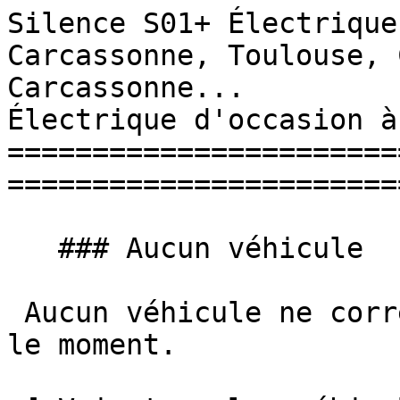
Silence S01+ Électrique
Carcassonne, Toulouse, 
Carcassonne...         
Électrique d'occasion à
=======================
========================
   ### Aucun véhicule

 Aucun véhicule ne correspond à vos critères pour 
le moment.
