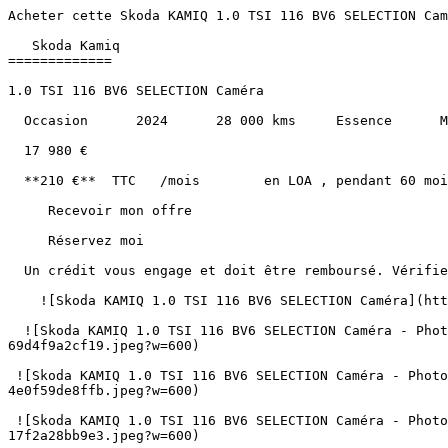
Acheter cette Skoda KAMIQ 1.0 TSI 116 BV6 SELECTION Caméra Essence au prix de 17980€ à Albi, Montauban, Castres, Cahors, Carcassonne et Toulouse.               

   Skoda Kamiq 
=============

1.0 TSI 116 BV6 SELECTION Caméra

  Occasion      2024      28 000 kms     Essence      Manuelle 

  17 980 €   

  **210 €**  TTC   /mois        en LOA , pendant 60 mois, hors assurance facultative  

     Recevoir mon offre 

     Réservez moi 

  Un crédit vous engage et doit être remboursé. Vérifiez vos capacités de remboursement avant de vous engager. 

    ![Skoda KAMIQ 1.0 TSI 116 BV6 SELECTION Caméra](https://www.sndiffusion.fr/photos/evialog_photos/logvo/15/1773/75/16c4c8a4-83e2-4de7-9766-2963727867da.jpeg?w=750)  

  ![Skoda KAMIQ 1.0 TSI 116 BV6 SELECTION Caméra - Photo 2](https://www.sndiffusion.fr/photos/evialog_photos/logvo/15/1773/75/25328f67-d7b0-48de-94b7-69d4f9a2cf19.jpeg?w=600)  

 ![Skoda KAMIQ 1.0 TSI 116 BV6 SELECTION Caméra - Photo 3](https://www.sndiffusion.fr/photos/evialog_photos/logvo/15/1773/75/27b37e5d-52cb-4f41-a1fd-4e0f59de8ffb.jpeg?w=600)  

 ![Skoda KAMIQ 1.0 TSI 116 BV6 SELECTION Caméra - Photo 4](https://www.sndiffusion.fr/photos/evialog_photos/logvo/15/1773/75/95ca5d8f-a203-4c12-ae7a-17f2a28bb9e3.jpeg?w=600)  

 ![Skoda KAMIQ 1.0 TSI 116 BV6 SELECTION Caméra - Photo 5](https://www.sndiffusion.fr/photos/evialog_photos/logvo/15/1773/75/28a73b17-dd2b-494e-9a6b-589dccde8337.jpeg?w=600)  +28 photos 

        /  

      ![]() 

 ![]() 

 ![]() 

   ![Photo 1]() 

       ![]()   

   Occasion      2024      28 000 kms     Essence      Manuelle 

  Caractéristiques
----------------

     Partager   

Année

2024

Kilométrage

28 000 km

Énergie

Essence

Boîte de vitesses

Manuelle

Puissance

116 ch / 6 cv fiscaux

Portes

5

Places

5

Cylindrée

998 cm³

Couleur extérieure

Rouge velvet

Couleur intérieure

Gris foncé

Sellerie

Tissu

1ère immatriculation

26/04/2024

Référence

55225

  Points forts
------------

     Climatisation Automatique     Jantes Alu     Retroviseurs Rabattables Electriques     Apple Carplay / Android Auto     Régulateur de vitesse     Caméra de recul    + 24 autres  

     Consommation et émissions
-------------------------

Mixte

5,1 L/100km

Urbain

6,4 L/100km

Extra-urbain

4,3 L/100km

      C   

CO₂

124 g/km

   ![Crit'Air 1](https://www.sndiffusion.fr/images/critair/vignette-critair-1.png)Crit'Air

1

    Équipements
-----------

  ### Équipements de série (30)

    2 Prises Micro USB 

   6 Airbags 

   ABS 

   Accoudoir Avant 

   Barres de Toit Alu 

   Bluetooth 

   CLIM Auto Bi-Zones 

   Caméra de Recul 

   Cockpit Digital 

   Détecteur de Sous Gonflage 

   ESP 

   Easy Start (sans SAFELOCK) "Bouton de démarrage" 

   Ecran Tactile 8" fonction Apple Car Play et Android Auto 

   Feux Avant à LED 

   Feux de jour a LED 

   Front Assist 

   Garantie Constructeur 

   Jantes Alu 16" 

   LED 

   Lane Assist 

   Moulures de fenêtre chromées 

   Ordinateur de Bord 

   Pack Visibilité 

   Peint. Métallisée 

   Radar de Recul AV+AR 

   Régulateur de Vitesse 

   Rétro intérieur automatique jour nuit 

   Rétros Electriques et Rabattables électriquement 

   Siège Regl. Hteur 

   Volant Cuir Multifonctions 

        Le mot du vendeur > “ Découvrez ce **Škoda Kamiq 1.0 TSI 116 ch SELECTION Caméra** de 2024, un SUV compact alliant style et praticité. Avec seulement **27 900 km au compteur**, il offre une 