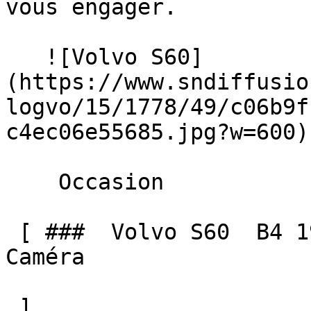
vous engager. 

   ![Volvo S60]
(https://www.sndiffusio
logvo/15/1778/49/c06b9f
c4ec06e55685.jpg?w=600) 
    Occasion    

 [ ###  Volvo S60  B4 197 MHEV BVA CORE + GPS 
Caméra  

 ]