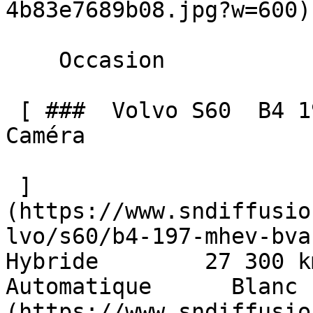
4b83e7689b08.jpg?w=600) 
    Occasion    

 [ ###  Volvo S60  B4 197 MHEV BVA CORE + GPS 
Caméra  

 ]
(https://www.sndiffusio
lvo/s60/b4-197-mhev-bva-c
Hybride        27 300 km    
Automatique      Blanc 
(https://www.sndiffusio