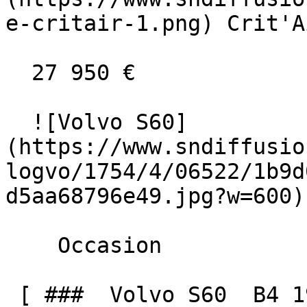
e-critair-1.png) Crit'A
  27 950 €

  ![Volvo S60]
(https://www.sndiffusio
logvo/1754/4/06522/1b9d
d5aa68796e49.jpg?w=600) 
    Occasion    

 [ ###  Volvo S60  B4 197 MHEV BVA CORE + GPS 