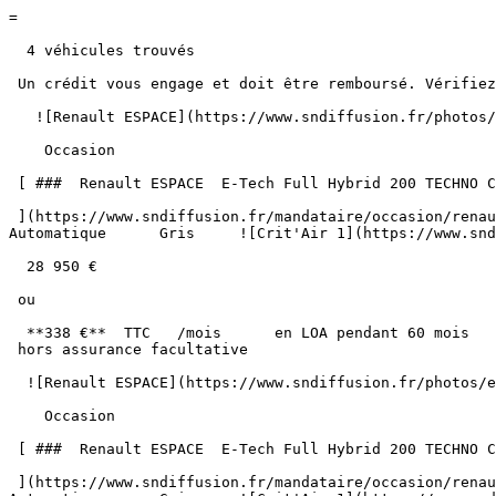
=

  4 véhicules trouvés

 Un crédit vous engage et doit être remboursé. Vérifiez vos capacités de remboursement avant de vous engager. 

   ![Renault ESPACE](https://www.sndiffusion.fr/photos/evialog_photos/logvo/15/1768/81/923e727b-5c40-4d96-93e1-fe9190b115f2.jpg?w=600) 

    Occasion    

 [ ###  Renault ESPACE  E-Tech Full Hybrid 200 TECHNO Caméra 360° 7PL  

 ](https://www.sndiffusion.fr/mandataire/occasion/renault/espace/e-tech-full-hybrid-200-techno-camera-360-7pl-182)     Hybride        53 500 km       04/2024        
Automatique      Gris     ![Crit'Air 1](https://www.snd
  28 950 €

 ou

  **338 €**  TTC   /mois      en LOA pendant 60 mois

 hors assurance facultative  

  ![Renault ESPACE](https://www.sndiffusion.fr/photos/evialog_photos/logvo/15/1768/81/0652586d-9d12-45a5-b5b0-d546f39664c2.jpg?w=600) 

    Occasion    

 [ ###  Renault ESPACE  E-Tech Full Hybrid 200 TECHNO Caméra 360° 7PL  

 ](https://www.sndiffusion.fr/mandataire/occasion/renault/espace/e-tech-full-hybrid-200-techno-camera-360-7pl-184)     Hybride        65 000 km       04/2024        