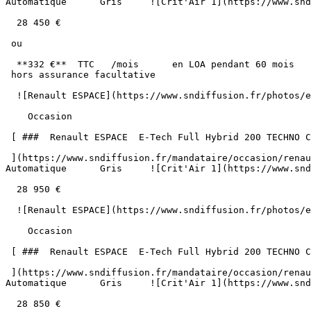
Automatique      Gris     ![Crit'Air 1](https://www.snd
  28 450 €

 ou

  **332 €**  TTC   /mois      en LOA pendant 60 mois

 hors assurance facultative  

  ![Renault ESPACE](https://www.sndiffusion.fr/photos/evialog_photos/logvo/15/1768/81/6348bfb9-199d-47b9-b42b-2744a555b2ae.jpg?w=600) 

    Occasion    

 [ ###  Renault ESPACE  E-Tech Full Hybrid 200 TECHNO Caméra 360° 7PL  

 ](https://www.sndiffusion.fr/mandataire/occasion/renault/espace/e-tech-full-hybrid-200-techno-camera-360-7pl-185)     Hybride        60 100 km       04/2024        
Automatique      Gris     ![Crit'Air 1](https://www.snd
  28 950 €

  ![Renault ESPACE](https://www.sndiffusion.fr/photos/evialog_photos/logvo/1754/6/61179/6630c9a4-7587-4d82-882a-d5c4fc01a44f.jpg?w=600) 

    Occasion    

 [ ###  Renault ESPACE  E-Tech Full Hybrid 200 TECHNO Caméra 360° 7PL  

 ](https://www.sndiffusion.fr/mandataire/occasion/renault/espace/e-tech-full-hybrid-200-techno-camera-360-7pl-89)     Hybride        46 000 km       12/2023        
Automatique      Gris     ![Crit'Air 1](https://www.snd
  28 850 €
