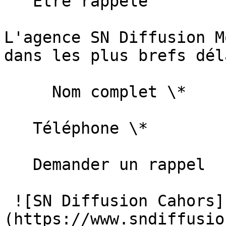
   Être rappelé

L'agence SN Diffusion M
dans les plus brefs déla
     Nom complet \*   

   Téléphone \*   

   Demander un rappel   

 ![SN Diffusion Cahors]
(https://www.sndiffusio