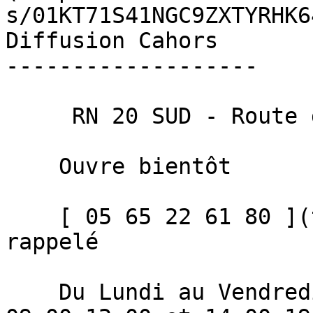
s/01KT71S41NGC9ZXTYRHK6
Diffusion Cahors

-------------------

     RN 20 SUD - Route de Toulouse, 46000 Cahors 

    Ouvre bientôt 

    [ 05 65 22 61 80 ](tel:+33565226180)   Être 
rappelé 

    Du Lundi au Vendredi : 
