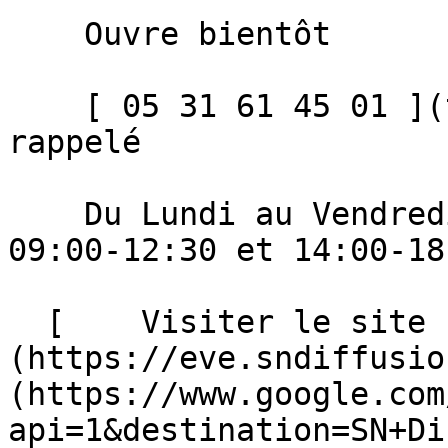
    Ouvre bientôt 

    [ 05 31 61 45 01 ](tel:+33531614501)   Être 
rappelé 

    Du Lundi au Vendredi : 

09:00-12:30 et 14:00-18:
  [    Visiter le site ]
(https://eve.sndiffusio
(https://www.google.com
api=1&destination=SN+Di