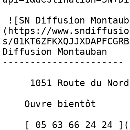
 ![SN Diffusion Montauban]
(https://www.sndiffusio
s/01KT6ZFKXQJJXDAPFCGRB
Diffusion Montauban

----------------------

     1051 Route du Nord, 82000 Montauban 

    Ouvre bientôt 

    [ 05 63 66 24 24 ](tel:+33563662424)   Être 