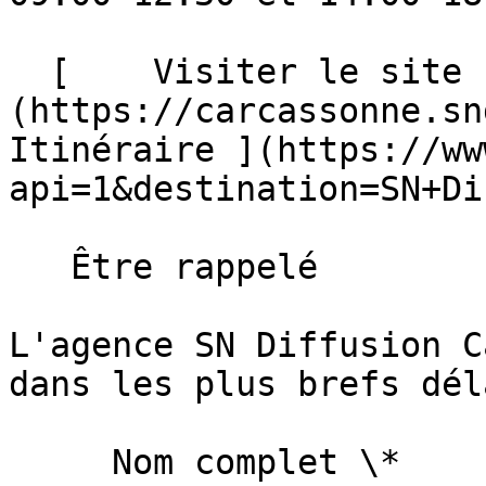
  [    Visiter le site ]
(https://carcassonne.snd
Itinéraire ](https://ww
api=1&destination=SN+Di
   Être rappelé

L'agence SN Diffusion C
dans les plus brefs déla
     Nom complet \*   
