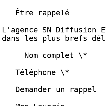
   Être rappelé

L'agence SN Diffusion E
dans les plus brefs déla
     Nom complet \*   

   Téléphone \*   

   Demander un rappel   
