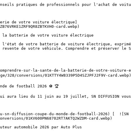
nseils pratiques de professionnels pour l'achat de voitu
ZB76VRKE1ZRF9QR8ZBTKVH0-card.webp)  

 revente de votre véhicule. Comprendre et préserver le S
age/328/conversions/01KTTY4W8339P5D4SZJPFJ2F9V-card.webp)
onversions/01KV600PN68702RT7AKTQ2WZDM-card.webp)  
