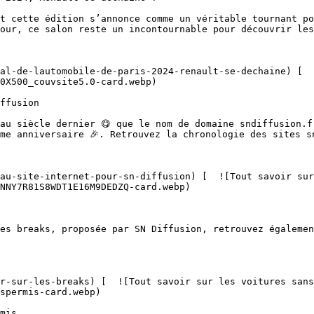
our, ce salon reste un incontournable pour découvrir les
0X500_couvsite5.0-card.webp)  

me anniversaire 🎉. Retrouvez la chronologie des sites sn
NNY7R81S8WDT1E16M9DEDZQ-card.webp)  

spermis-card.webp)  
