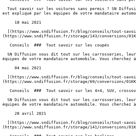
  Tout savoir sur les voitures sans permis ? SN Diffusion vous dit tout sur les voitures sans permis (VSP). Tout ce que vous n’osez pas demander en concession vous 
est expliqué par les équipes de votre mandataire automo
     18 mai 2021 

  ](https://www.sndiffusion.fr/blog/conseils/tout-savoir-sur-les-voitures-sans-permis) [  ![Tout savoir sur les coupés]
(https://www.sndiffusion.fr/storage/143/conversions/01K
   Conseils  ###  Tout savoir sur les coupés 

  SN Diffusion vous dit tout sur les carrosseries, leur histoire, leurs caractéristiques, tout ce que vous n’osez pas demander en concession vous est expliqué par les 
équipes de votre mandataire automobile. Vous cherchez à
     04 mai 2021 

  ](https://www.sndiffusion.fr/blog/conseils/tout-savoir-sur-les-coupes) [  ![Tout savoir sur les 4×4, SUV, crossover]
(https://www.sndiffusion.fr/storage/69/conversions/01KK
   Conseils  ###  Tout savoir sur les 4×4, SUV, crossover 

  SN Diffusion vous dit tout sur les carrosseries, leur histoire, leurs caractéristiques, tout ce que vous n’osez pas demander en concession vous est expliqué par les 
équipes de votre mandataire automobile. Vous cherchez à
     28 avril 2021 

  ](https://www.sndiffusion.fr/blog/conseils/tout-savoir-sur-les-44-suv-crossover) [  ![Tout savoir sur les berlines]
(https://www.sndiffusion.fr/storage/141/conversions/01K