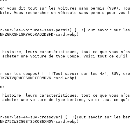
bile. Vous recherchez un véhicule sans permis pour vos t
NNZGRXSH1SKYAQ5KAQ2DBFD-card.webp)  

 acheter une voiture de type Coupé, voici tout ce qu’il 
1KZKTVQFWCFSHWJCFRMDV6-card.webp)  

 acheter une voiture de type berline, voici tout ce qu’i
NNZ75CW3CG0ST35KQB6XN0V-card.webp)  
