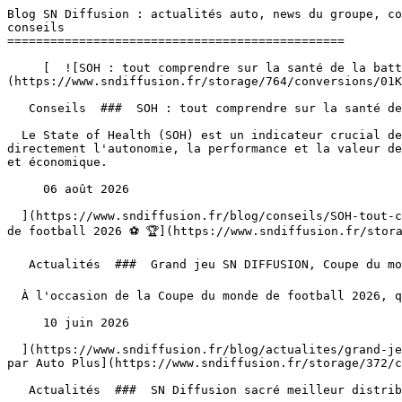
Blog SN Diffusion : actualités auto, news du groupe, co
conseils 

===============================================

     [  ![SOH : tout comprendre sur la santé de la batterie de votre voiture électrique]
(https://www.sndiffusion.fr/storage/764/conversions/01K
   Conseils  ###  SOH : tout comprendre sur la santé de la batterie de votre voiture électrique 

  Le State of Health (SOH) est un indicateur crucial de l'état de votre batterie de voiture électrique, exprimé en pourcentage de sa capacité d'origine. Il influence 
directement l'autonomie, la performance et la valeur de
et économique.

     06 août 2026 

  ](https://www.sndiffusion.fr/blog/conseils/SOH-tout-comprendre-sur-la-sante-de-la-batterie-de-votre-voiture-electrique) [  ![Grand jeu SN DIFFUSION, Coupe du monde 
de football 2026 ⚽️ 🏆](https://www.sndiffusion.fr/stor
   Actualités  ###  Grand jeu SN DIFFUSION, Coupe du monde de football 2026 ⚽️ 🏆 

  À l'occasion de la Coupe du monde de football 2026, qui aura lieu du 11 juin au 19 juillet, SN DIFFUSION vous fait gagner la télé pour regarder la finale !

     10 juin 2026 

  ](https://www.sndiffusion.fr/blog/actualites/grand-jeu-sn-diffusion-coupe-du-monde-de-football-2026) [  ![SN Diffusion sacré meilleur distributeur automobile 2026 
par Auto Plus](https://www.sndiffusion.fr/storage/372/c
   Actualités  ###  SN Diffusion sacré meilleur distributeur automobile 2026 par Auto Plus 
