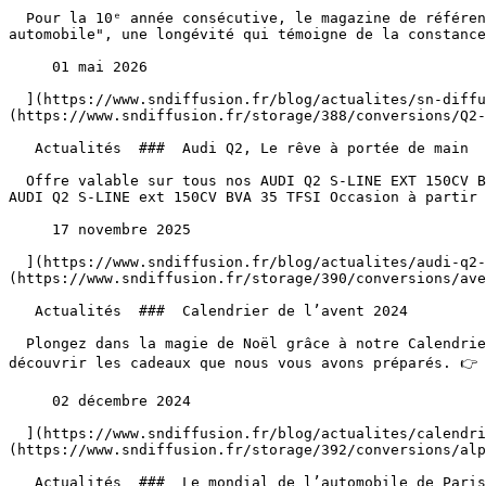
  Pour la 10ᵉ année consécutive, le magazine de référence Auto Plus a ainsi décerné à l'ensemble des agenceSN Diffusion le label prestigieux de "meilleur distributeur 
automobile", une longévité qui témoigne de la constance
     01 mai 2026 

  ](https://www.sndiffusion.fr/blog/actualites/sn-diffusion-sacre-meilleur-distributeur-automobile-2026-par-auto-plus) [  ![Audi Q2, Le rêve à portée de main]
(https://www.sndiffusion.fr/storage/388/conversions/Q2-
   Actualités  ###  Audi Q2, Le rêve à portée de main 

  Offre valable sur tous nos AUDI Q2 S-LINE EXT 150CV BVA 35 TFSI noir affichés à 27 750 € et dans la limite des stocks disponible. Conditions générales de l’offre 
AUDI Q2 S-LINE ext 150CV BVA 35 TFSI Occasion à partir 
     17 novembre 2025 

  ](https://www.sndiffusion.fr/blog/actualites/audi-q2-le-reve-a-portee-de-main) [  ![Calendrier de l’avent 2024]
(https://www.sndiffusion.fr/storage/390/conversions/ave
   Actualités  ###  Calendrier de l’avent 2024 

  Plongez dans la magie de Noël grâce à notre Calendrier de l’Avent ! 🎅✨ Du 1ᵉʳ au 24 décembre, venez jouer sur le thème des légendes du sport automobile, et 
découvrir les cadeaux que nous vous avons préparés. 👉 
     02 décembre 2024 

  ](https://www.sndiffusion.fr/blog/actualites/calendrier-de-l-avent-2024) [  ![Le mondial de l’automobile de Paris 2024, Renault se déchaine !]
(https://www.sndiffusion.fr/storage/392/conversions/alp
   Actualités  ###  Le mondial de l’automobile de Paris 2024, Renault se déchaine ! 
