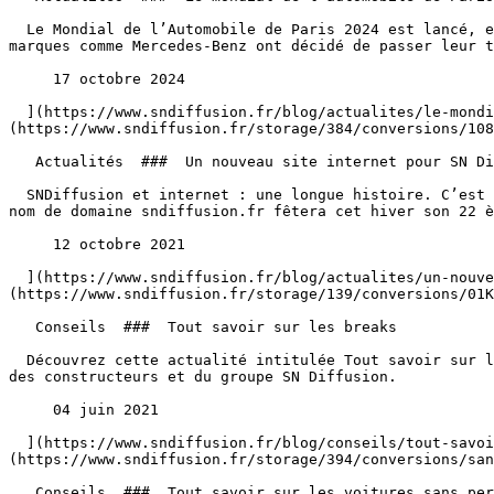
  Le Mondial de l’Automobile de Paris 2024 est lancé, et cette édition s’annonce comme un véritable tournant pour l’industrie automobile ! Si certaines grandes 
marques comme Mercedes-Benz ont décidé de passer leur t
     17 octobre 2024 

  ](https://www.sndiffusion.fr/blog/actualites/le-mondial-de-lautomobile-de-paris-2024-renault-se-dechaine) [  ![Un nouveau site internet pour SN Diffusion]
(https://www.sndiffusion.fr/storage/384/conversions/108
   Actualités  ###  Un nouveau site internet pour SN Diffusion 

  SNDiffusion et internet : une longue histoire. C’est au siècle dernier 😋 que le nom de domaine sndiffusion.fr à été déposé. Plus exactement le 14 décembre 1999. Le 
nom de domaine sndiffusion.fr fêtera cet hiver son 22 è
     12 octobre 2021 

  ](https://www.sndiffusion.fr/blog/actualites/un-nouveau-site-internet-pour-sn-diffusion) [  ![Tout savoir sur les breaks]
(https://www.sndiffusion.fr/storage/139/conversions/01K
   Conseils  ###  Tout savoir sur les breaks 

  Découvrez cette actualité intitulée Tout savoir sur les breaks, proposée par SN Diffusion, retrouvez également toutes les actualités automobiles, les dernières news 
des constructeurs et du groupe SN Diffusion.

     04 juin 2021 

  ](https://www.sndiffusion.fr/blog/conseils/tout-savoir-sur-les-breaks) [  ![Tout savoir sur les voitures sans permis]
(https://www.sndiffusion.fr/storage/394/conversions/san
   Conseils  ###  Tout savoir sur les voitures sans permis 
