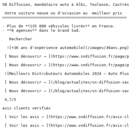
SN Diffusion, mandataire auto à Albi, Toulouse, Castres, Carcassonne, Montauban et Cahors            Mandataire, Importateur de Véhicules depuis 1990

 Votre voiture neuve ou d'occasion au  meilleur prix  
======================================================

- Plus de **135 000 véhicules livrés** en France.
- **6 agences** dans le Grand Sud.

   Rechercher  

  ![+36 ans d'expérience automobile](/images/36ans.png)+36 ans d'expérience automobile

 [ Nous découvrir → ](https://www.sndiffusion.fr/page/presentation) 

 [ Nous découvrir → ](https://www.sndiffusion.fr/page/presentation) 

 ![Meilleurs Distributeurs Automobiles 2024 – Auto Plus](/images/recompenses/autoplus-2026.png)Meilleur Distributeur Automobile 2026

 [ Nous découvrir → ](/blog/actualites/sn-diffusion-sacre-meilleur-distributeur-automobile-2026-par-auto-plus) 

 [ Nous découvrir → ](/blog/actualites/sn-diffusion-sacre-meilleur-distributeur-automobile-2026-par-auto-plus) 

 4,7/5             

avis clients vérifiés

 [ Voir les avis → ](https://www.sndiffusion.fr/avis-clients) 

 [ Voir les avis → ](https://www.sndiffusion.fr/avis-clients) 

 Nos promotions
--------------

   [ ![Pub Kia 07/2026](https://www.sndiffusion.fr/storage/761/conversions/01KYSS6A8CT9877XZBDME2B42M-large.webp) ](https://www.sndiffusion.fr/mandataire/recherche?condition=Neuve&brand=Kia&model=SPORTAGE)  

  [ ![Pub C5 07/2026](https://www.sndiffusion.fr/storage/759/conversions/01KYSP968AGYBC0DHVFK7EXFTQ-large.webp) ](https://www.sndiffusion.fr/mandataire/recherche?sortBy=sn_prod_vehicles_price_desc&brand=Citro%C3%ABn&model=C5%20AIRCROSS)  

  [ ![Pub 5008 07/26](https://www.sndiffusion.fr/storage/758/conversions/01KYSP5MYJ45STMPNG5FD9409F-large.webp) ](https://www.sndiffusion.fr/mandataire/recherche?condition=Neuve&brand=Peugeot&model=5008)  

  [ ![Antilope van 06/26](https://www.sndiffusion.fr/storage/350/conversions/01KTXMSC9PZW51BQRBWCXNW0DW-large.webp) ](https://www.sndiffusion.fr/mandataire/recherche?query=antilope%20van)  

     [ ![Hybrides](https://www.sndiffusion.fr/storage/202/conversions/01KS7XC03EY39CYPSR8DK3ESWB-thumb.avif) Hybrides ](https://www.sndiffusion.fr/mandataire/energie-hybride) 

 [ ![Électriques](https://www.sndiffusion.fr/storage/347/conversions/01KTXDW4JTW6G8P4Q8V0R6WVTD-thumb.avif) Électriques ](https://sndiffusion.fr/mandataire/energie-electrique) 

 [ ![4x4 et SUV](https://www.sndiffusion.fr/storage/207/conversions/01KS8117W3E3CTVRVG0DAZ9C1Y-thumb.avif) 4x4 et SUV ](https://sndiffusion.fr/mandataire/type-suv) 

 [ ![Citadine](https://www.sndiffusion.fr/storage/205/conversions/01KS80500F90XAMA5BA15FQ2GN-thumb.avif) Citadine ](https://sndiffusion.fr/mandataire/type-citadine) 

 [ ![Berline / Break](https://www.sndiffusion.fr/storage/208/conversions/01KS829HDT8Q1WQE85Y9B3TDX5-thumb.avif) Berline / Break ](https://www.sndiffusion.fr/mandataire/recherche?category=Break%2CBerline) 

 [ ![Utilitaires](https://www.sndiffusion.fr/storage/209/conversions/01KS82N6JGY26W3DDTMSYX2YQ6-thumb.avif) Utilitaires ](https://sndiffusion.fr/mandataire/type-utilitaire) 

 [ ![Coupé / Cabriolet](https://www.sndiffusion.fr/storage/210/conversions/01KSN370ES5F646M1DNSKNEP6G-thumb.avif) Coupé / Cabriolet ](https://sndiffusion.fr/mandataire/recherche?category=Coup%C3%A9%2CCabriolet) 

 [ ![Loisirs](https://www.sndiffusion.fr/storage/348/conversions/01KTXHKMH1ZBAA50KSH9CN8YZW-thumb.avif) Loisirs ](https://www.sndiffusion.fr/mandataire/recherche?query=antilope%20van) 

 [ ![Collection](https://www.sndiffusion.fr/storage/382/conversions/01KVAQTRP4H125BFB28QBYP2RQ-thumb.avif) Collection ](https://www.sndiffusion.fr/mandataire/recherche?year=%3A2001) 

    Notre stock neuf 
-------------